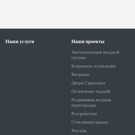
Наши услуги
Наши проекты
Автоматизация входной
группы
Безрамное остекление
Витражи
Двери Гармошка
Остекление лоджий
Раздвижная входная
перегородка
Рол-решетки
Стеклянная крыша
Фасады