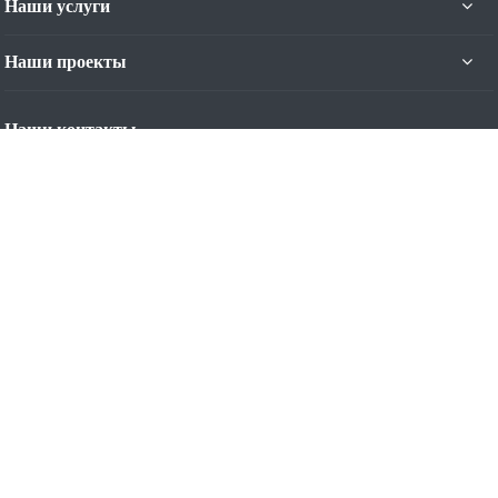
Наши услуги
Наши проекты
Наши контакты
+7 (4012) 93-44-11
Пн. – Пт.: с 9:00 до 17:00
Калининград, ул. Яналова, 42-Б, 5 эт.
Режим работы: Пн-Пт с 9:00 до 17:00
contact@nominal.su
© 2007-2026 Все права защищены. Продажа,
монтаж, сервис - секционные и рулонные ворота, рольставни,
рулонные шторы, жалюзи, маркизы, шлагбаумы, автоматика.