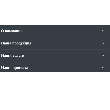
О компании
Наша продукция
Наши услуги
Наши проекты
Наши контакты
+7 (4012) 93-44-11
Пн. – Пт.: с 9:00 до 17:00
Калининград, ул. Яналова, 42-Б, 5 эт.