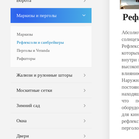
Ворота
Реф
Маркизы и перголы
Абсол
Маркизы
солнцез
Рефлексоли и санбрейкеры
Рефлекс
Перголы и Veranda
которых
Рафшторы
внутри 
высоко
влиянию
Жалюзи и рулонные шторы
Наружн
постоя
Москитные сетки
находя
что п
Зимний сад
оборудо
для кин
Окна
рефлекс
перголо
Двери