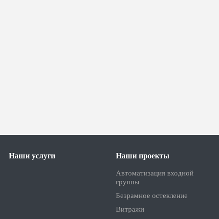
Наши услуги
Наши проекты
Автоматизация входной
группы
Безрамное остекление
Витражи