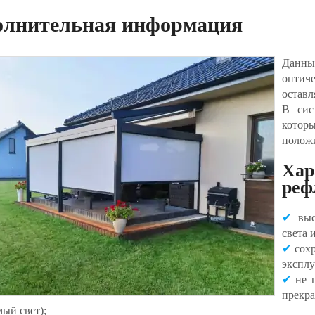
олнительная информация
Данны
оптич
оставл
В сис
котор
положи
Ха
реф
✔
высо
света 
✔
сохр
эксплу
✔
не п
прек
мый свет);