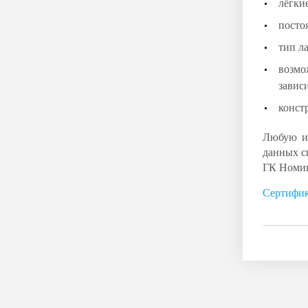
лёгки
посто
тип л
возмо
завис
конст
Любую из
данных с
ГК Номин
Сертифик