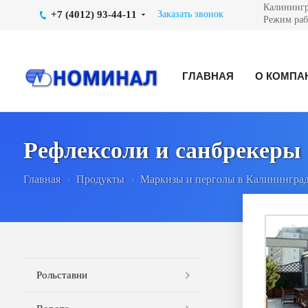
Калинингра
+7 (4012) 93-44-11
Заказать звонок
Режим рабо
ГЛАВНАЯ
О КОМПА
Рефлексоли и санбрекеры
Главная
Продукты
Маркизы и перголы в Калинингра
Рольставни