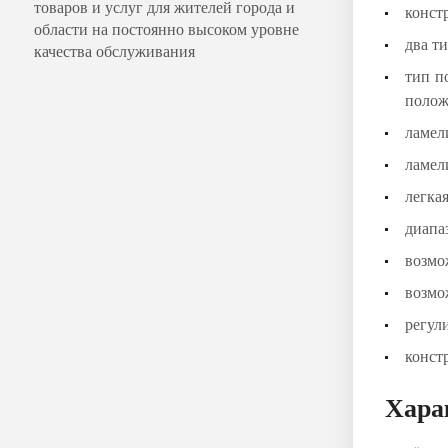
товаров и услуг для жителей города и
конст
области на постоянно высоком уровне
два т
качества обслуживания
тип п
полож
ламел
ламел
легка
диапа
возмо
возмо
регул
конст
Хара