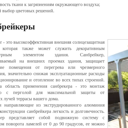
вость ткани к загрязнениям окружающего воздуха;
 выбор цветовых решений.
брейкеры
er - это высокоэффективная внешняя солнцезащитная
, которая также может служить декоративным
ктурным элементом здания. Санбрейкер,
ливаемый на внешних проемах здания, защищает
ние помещения от перегрева или чрезмерного
ия, значительно снижая эксплуатационные расходы
ционирование и отопление во всех типах строений.
а область применения санбрекера - это монтаж
но с перголой для максимальной защиты от
х лучей террасы вашего дома.
и направляющие из экструдированного алюминия
конструкции санбрейкера легкость и долговечность.
кер представляет собой подвижную систему с
ом поворота ламелей от 0 до 90 градусов, ее можно