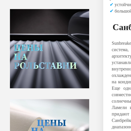
✔
устойчи
✔
большой
Сан
Sunbreak
система
архите
устанав
внутрен
охлажден
на конди
Еще одн
совмест
солнечны
Ламели 
придают 
Санбрей
диапазон