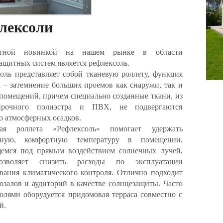
лексоли
ютной новинкой на нашем рынке в области
ащитных систем является рефлексоль.
оль представляет собой тканевую роллету, функция
 – затемнение больших проемов как снаружи, так и
помещений, причем специально созданные ткани, из
прочного полиэстра и ПВХ, не подвергаются
 атмосферных осадков.
ая роллета «Рефлексоль» помогает удержать
нную, комфортную температуру в помещении,
щемся под прямым воздействием солнечных лучей,
озволяет снизить расходы по эксплуатации
вания климатического контроля. Отлично подходит
озалов и аудиторий в качестве солнцезащиты. Часто
олями оборудуется придомовая терраса совместно с
й.