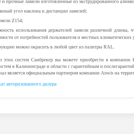
е и прочные ламели изготовленные из экструдированного алюми
янный угол наклона и дистанции ламелей;
амели Z154;
жность использования держателей ламели различной длины, ч
имости от потребностей пользователя и местных климатических 
рукцию можно окрасить в любой цвет из палитры RAL.
 этих систем Санбрекер вы можете приобрести в компании 
истем в Калининграде и области с гарантийным и послегарант
ал является официальным партнером компании Anwis на террит
ат авторизованного дилера