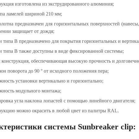
рукция изготовлена из экструдированного алюминия;
ипа ламелей шириной 210 мм;
олотна предназначен для горизонтальных поверхностей (навесы
ении защищает от дождя;
и типа B предназначено для покрытия горизонтальных и вертика
и типа B также доступны в виде фиксированной системы;
я конструкция, обеспечивающая высокую прочность и долговечно
зон поворота до 90 ° от исходного положения пера;
жность установки вертикально и горизонтально;
жность модульного монтажа;
ировка угла наклона лопастей с помощью линейного двигателя;
рукцию можно окрасить в любой цвет из палитры RAL.
ктеристики системы Sunbreaker clip: