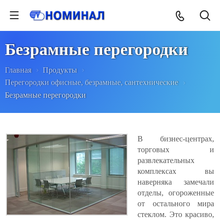
Безрамные перегородки
Главная
Продукты
Перегородки офисные, безрамные, сантехнические
Безрамные перегородки
В бизнес-центрах,
торговых и
развлекательных
комплексах вы
наверняка замечали
отделы, огороженные
от остального мира
стеклом. Это красиво,