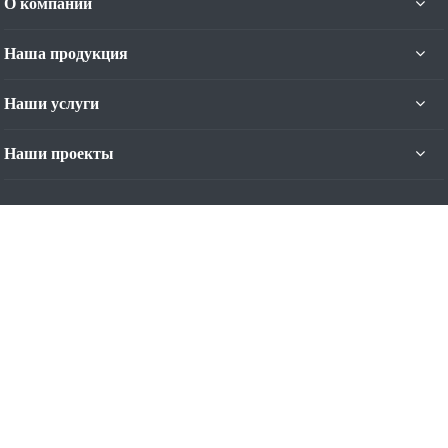
О компании
Наша продукция
Наши услуги
Наши проекты
Наши контакты
+7 (4012) 93-44-11
Пн. – Пт.: с 9:00 до 17:00
Калининград, ул. Яналова, 42-Б, 5 эт.
Режим работы: Пн-Пт с 9:00 до 17:00
contact@nominal.su