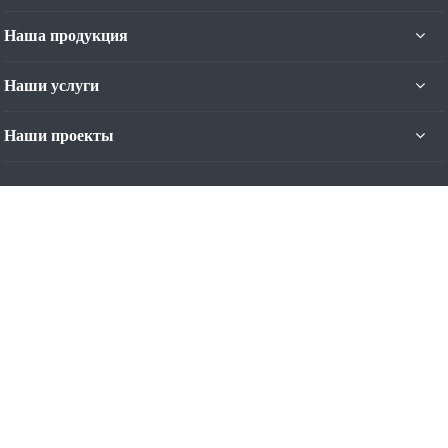
Наша продукция
Наши услуги
Наши проекты
Наши контакты
+7 (4012) 93-44-11
Пн. – Пт.: с 9:00 до 17:00
Калининград, ул. Яналова, 42-Б, 5 эт.
Режим работы: Пн-Пт с 9:00 до 17:00
contact@nominal.su