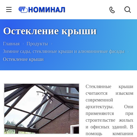
Остекление крыши
Главная
Продукты
Зимние сады, стеклянные крыши и алюминиевые фасады
Остекление крыши
Стеклянные крыши
считаются изыском
современной
архитектуры. Они
применяются при
строительстве жилых
и офисных зданий. В
помощь компании