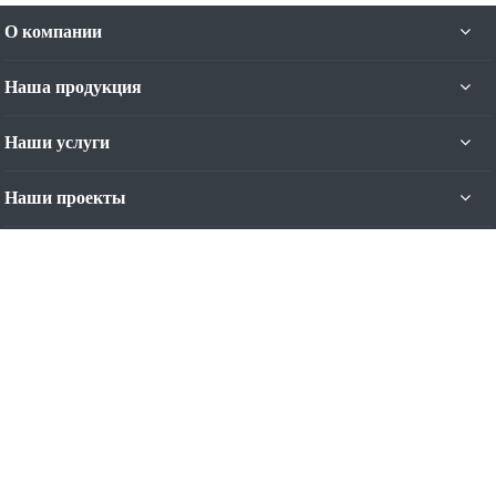
О компании
Наша продукция
Наши услуги
Наши проекты
Наши контакты
+7 (4012) 93-44-11
Пн. – Пт.: с 9:00 до 17:00
Калининград, ул. Яналова, 42-Б, 5 эт.
Режим работы: Пн-Пт с 9:00 до 17:00
contact@nominal.su