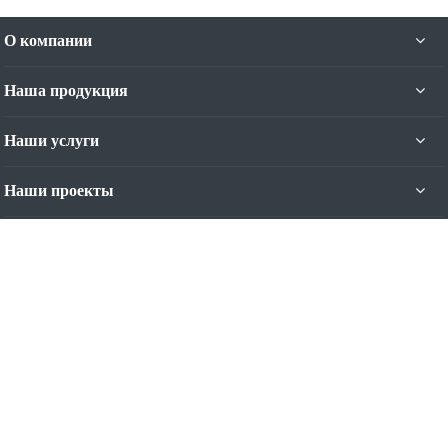
О компании
Наша продукция
Наши услуги
Наши проекты
Наши контакты
+7 (4012) 93-44-11
Пн. – Пт.: с 9:00 до 17:00
Калининград, ул. Яналова, 42-Б, 5 эт.
Режим работы: Пн-Пт с 9:00 до 17:00
contact@nominal.su