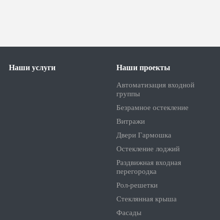
Наши услуги
Наши проекты
Автоматизация входной
группы
Безрамное остекление
Витражи
Двери Гармошка
Остекление лоджий
Раздвижная входная
перегородка
Рол-решетки
Стеклянная крыша
Фасады