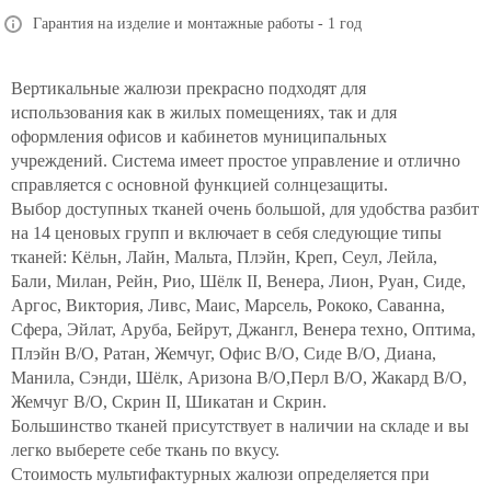
Гарантия на изделие и монтажные работы - 1 год
Вертикальные жалюзи прекрасно подходят для
использования как в жилых помещениях, так и для
оформления офисов и кабинетов муниципальных
учреждений. Система имеет простое управление и отлично
справляется с основной функцией солнцезащиты.
Выбор доступных тканей очень большой, для удобства разбит
на 14 ценовых групп и включает в себя следующие типы
тканей: Кёльн, Лайн, Мальта, Плэйн, Креп, Сеул, Лейла,
Бали, Милан, Рейн, Рио, Шёлк II, Венера, Лион, Руан, Сиде,
Аргос, Виктория, Ливс, Маис, Марсель, Рококо, Саванна,
Сфера, Эйлат, Аруба, Бейрут, Джангл, Венера техно, Оптима,
Плэйн В/О, Ратан, Жемчуг, Офис В/О, Сиде В/О, Диана,
Манила, Сэнди, Шёлк, Аризона В/О,Перл В/О, Жакард В/О,
Жемчуг В/О, Скрин II, Шикатан и Скрин.
Большинство тканей присутствует в наличии на складе и вы
легко выберете себе ткань по вкусу.
Стоимость мультифактурных жалюзи определяется при