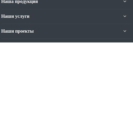
Наша продукция
Наши услуги
Наши проекты
Наши контакты
+7 (4012) 93-44-11
Пн. – Пт.: с 9:00 до 17:00
Калининград, ул. Яналова, 42-Б, 5 эт.
Режим работы: Пн-Пт с 9:00 до 17:00
contact@nominal.su
© 2007-2026 Все права защищены. Продажа,
монтаж, сервис - секционные и рулонные ворота, рольставни,