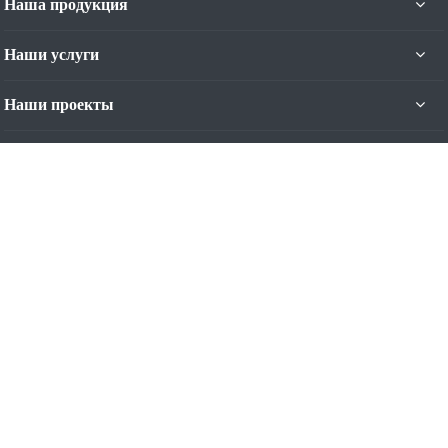
Наша продукция
Наши услуги
Наши проекты
Наши контакты
+7 (4012) 93-44-11
Пн. – Пт.: с 9:00 до 17:00
Калининград, ул. Яналова, 42-Б, 5 эт.
Режим работы: Пн-Пт с 9:00 до 17:00
contact@nominal.su
© 2007-2026 Все права защищены. Продажа,
монтаж, сервис - секционные и рулонные ворота, рольставни,