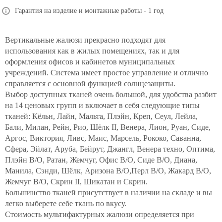
Гарантия на изделие и монтажные работы - 1 год
Вертикальные жалюзи прекрасно подходят для
использования как в жилых помещениях, так и для
оформления офисов и кабинетов муниципальных
учреждений. Система имеет простое управление и отлично
справляется с основной функцией солнцезащиты.
Выбор доступных тканей очень большой, для удобства разбит
на 14 ценовых групп и включает в себя следующие типы
тканей: Кёльн, Лайн, Мальта, Плэйн, Креп, Сеул, Лейла,
Бали, Милан, Рейн, Рио, Шёлк II, Венера, Лион, Руан, Сиде,
Аргос, Виктория, Ливс, Маис, Марсель, Рококо, Саванна,
Сфера, Эйлат, Аруба, Бейрут, Джангл, Венера техно, Оптима,
Плэйн В/О, Ратан, Жемчуг, Офис В/О, Сиде В/О, Диана,
Манила, Сэнди, Шёлк, Аризона В/О,Перл В/О, Жакард В/О,
Жемчуг В/О, Скрин II, Шикатан и Скрин.
Большинство тканей присутствует в наличии на складе и вы
легко выберете себе ткань по вкусу.
Стоимость мультифактурных жалюзи определяется при